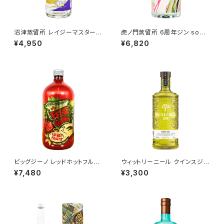
沼津蒸留所 レイジーマスター
虎ノ門蒸留所 6周年ジン so
スパイキールーツ / LAZY MAS
（層） / Toranomon Distillery
¥4,950
¥6,820
TER ~Spiky Roots~
ビッグジーノ レッドホットフルー
ウィットリーニール クインスジン
ツ by ロビーマルトン / BIG GI
/ WHITLEY NEILL QUINCE
¥7,480
¥3,300
NO RED HOT FRUITS by R
GIN
OBY MARTON