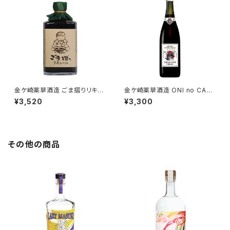
金ケ崎薬草酒造 ごま摺りリキュ
金ケ崎薬草酒造 ONI no CAFE
ール
Liqueur / 国産コーヒーリキュ
¥3,520
¥3,300
ール
その他の商品