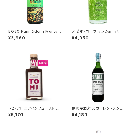
BOSO Rum Riddim Montun
アゼオトロープ サンショーパン
o Mint / ボーソーラム リディ
チ / Azeotrope Sansho Pun
¥3,960
¥4,950
ム・モントゥーノミント
ch
トヒ・アロニアインフューズド ジ
伊勢屋酒造 スカーレット メンタ
ン / TOHI Aronia Infused Gi
マーロ 2026 / SCARLET Me
¥5,170
¥4,180
n
nta Amaro 2026