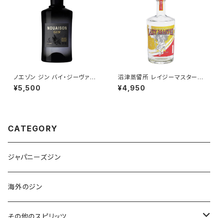
ノエゾン ジン バイ・ジーヴァイ
沼津蒸留所 レイジーマスター
ン / NOUAISON GIN by G'vi
シルキーシトラス / LAZY MAS
¥5,500
¥4,950
ne
TER ~Silky Citrus~
CATEGORY
ジャパニーズジン
海外のジン
その他のスピリッツ