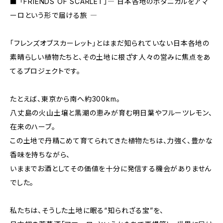
■ 「FRIENDS OF SCARLET」― 日本各地のボタニカルをアマ
ーロという形で届ける旅 ―
「フレンズオブスカーレット」とはまだ知られていない日本各地の
素晴らしい植物たちと、その土地に根ざす人々の営みに焦点をあ
てるプロジェクトです。
たとえば、東京から南へ約300km。
八丈島の火山土壌と黒潮の恵みが育む明日葉やフルーツレモン、
在来のハーブ。
この土地で丹精こめて育てられてきた植物たちは、力強く、豊かな
香味を持ちながら、
いままでお酒としてその価値を十分に発信する機会がありません
でした。
私たちは、そうした土地に眠る“知られざる宝”を、