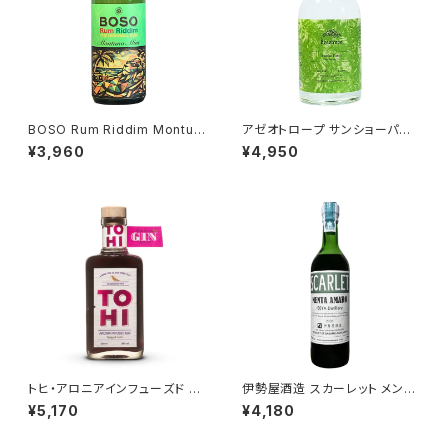
BOSO Rum Riddim Montun
アゼオトロープ サンショーパン
o Mint / ボーソーラム リディ
チ / Azeotrope Sansho Pun
¥3,960
¥4,950
ム・モントゥーノミント
ch
トヒ・アロニアインフューズド ジ
伊勢屋酒造 スカーレット メンタ
ン / TOHI Aronia Infused Gi
マーロ 2026 / SCARLET Me
¥5,170
¥4,180
n
nta Amaro 2026