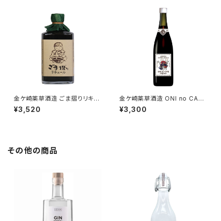
金ケ崎薬草酒造 ごま摺りリキュ
金ケ崎薬草酒造 ONI no CAFE
ール
Liqueur / 国産コーヒーリキュ
¥3,520
¥3,300
ール
その他の商品